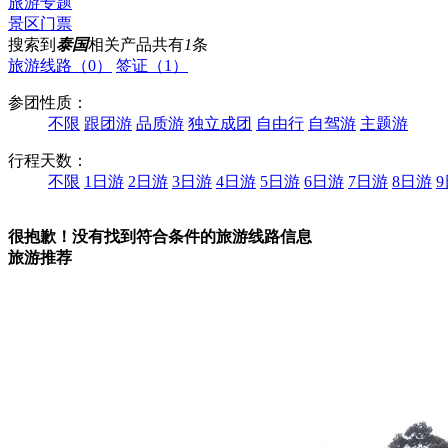
旅游专题
景区门票
搜索到
泰国
相关产品共有
1
条
旅游线路（0）
签证（1）
参团性质：
不限
跟团游
品质游
独立成团
自由行
自驾游
主题游
行程天数：
不限
1日游
2日游
3日游
4日游
5日游
6日游
7日游
8日游
很抱歉！没有找到符合条件的旅游线路信息
旅游推荐