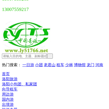
13007559217
热门搜索：
一日游
小团
老君山
租车
少林
博物馆
龙门
河南
首页
洛阳旅游
洛阳小包团、私家团
向导租车
周边游
国内游
出境游