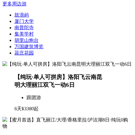
更多周边游
鼓浪屿
厦门大学
南普陀寺
集美学村
胡里山炮台
万国建筑博览
菽庄花园
【纯玩·单人可拼房】洛阳飞云南昆
明大理丽江双飞一动6日
跟团游
6天
¥
3380
起