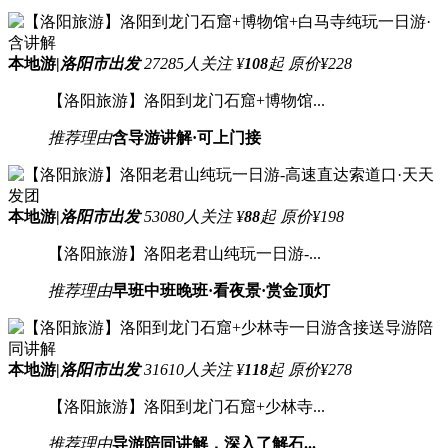
本地游
|
洛阳市出发
27285人关注
¥
108
起
原价¥228
【洛阳旅游】洛阳到龙门石窟+博物馆...
推荐理由
含导游讲解·可上门接
本地游
|
洛阳市出发
53080人关注
¥
88
起
原价¥198
【洛阳旅游】洛阳老君山纯玩一日游-...
推荐理由
早班中班晚班·看夜景·赏金顶灯
本地游
|
洛阳市出发
31610人关注
¥
118
起
原价¥278
【洛阳旅游】洛阳到龙门石窟+少林寺...
推荐理由
导游陪同讲解，深入了解石...