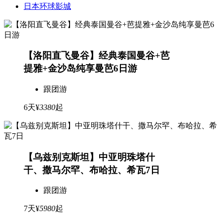
日本环球影城
【洛阳直飞曼谷】经典泰国曼谷+芭
提雅+金沙岛纯享曼芭6日游
跟团游
6天
¥
3380
起
【乌兹别克斯坦】中亚明珠塔什
干、撒马尔罕、布哈拉、希瓦7日
跟团游
7天
¥
5980
起