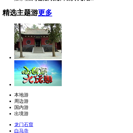
精选主题游
更多
本地游
周边游
国内游
出境游
龙门石窟
白马寺