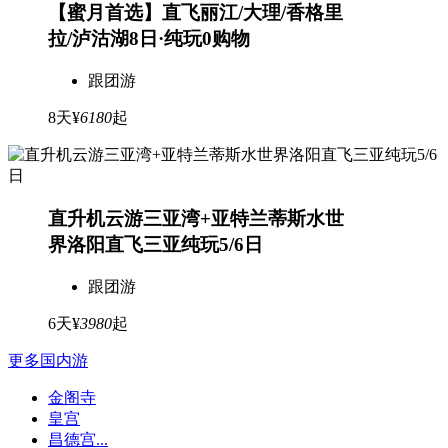
【蜜月首选】直飞丽江/大理/香格里
拉/泸沽湖8日·纯玩0购物
跟团游
8天
¥
6180
起
直升机云游三亚湾+亚特兰蒂斯水世
界洛阳直飞三亚纯玩5/6日
跟团游
6天
¥
3980
起
更多国内游
金阁寺
皇宫
昌德宫...