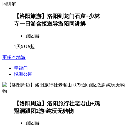
【洛阳旅游】洛阳到龙门石窟+少林
寺一日游含接送导游陪同讲解
跟团游
1天
¥
118
起
更多本地游
幸福门
悦海公园
【洛阳周边】洛阳旅行社老君山+鸡
冠洞跟团2游·纯玩无购物
跟团游