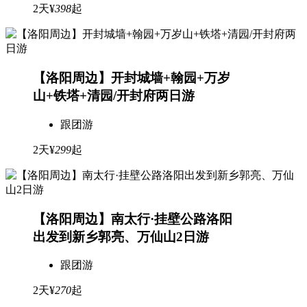
2天
¥
398
起
【洛阳周边】开封城墙+翰园+万岁
山+铁塔+清园/开封府两日游
跟团游
2天
¥
299
起
【洛阳周边】南太行·挂壁公路洛阳
出发到新乡郭亮、万仙山2日游
跟团游
2天
¥
270
起