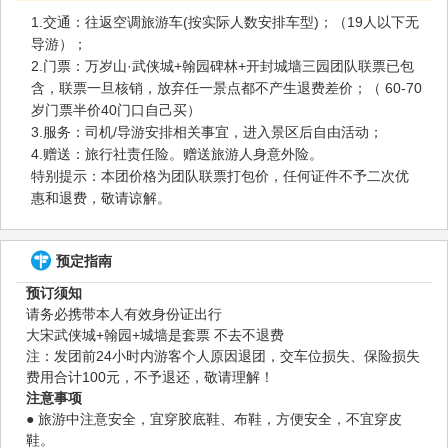
1.交通：往返空调旅游车(按实际人数安排车型)；（19人以下无
导游）；
2.门票：万岁山·武侠城+翰园碑林+开封城墙三园团队联票已包
含，联票一旦核销，放弃任一景点都不产生退费差价；（ 60-70
岁门票半价40门口自己买）
3.服务：司机/导游安排相关事宜，进入景区后自由活动；
4.赠送：旅行社责任险。赠送旅游人身意外险。
特别提示：本团价格为团队联票打包价，任何证件不予二次优
惠和退费，敬请谅解。
预定指南
预订须知
请务必携带本人有效身份证出行
大宋武侠城+翰园+城墙是套票 不去不退费
注：发团前24小时内游客个人原因退团，交车位损失、保险损失
费用合计100元，不予退还，敬请理解！
注意事项
● 旅游中注意安全，宜穿胶底鞋、布鞋，方便安全，不宜穿皮
鞋。