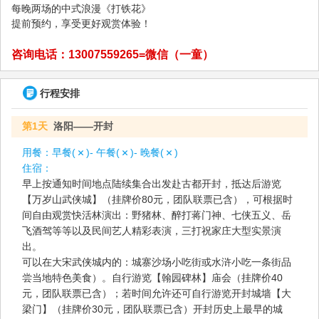
每晚两场的中式浪漫《打铁花》
提前预约，享受更好观赏体验！
咨询电话：13007559265=微信（一童）
行程安排
第1天
洛阳——开封
用餐：
早餐(
)- 午餐(
)- 晚餐(
)
住宿：
早上按通知时间地点陆续集合出发赴古都开封，抵达后游览
【万岁山武侠城】（挂牌价80元，团队联票已含），可根据时
间自由观赏快活林演出：野猪林、醉打蒋门神、七侠五义、岳
飞酒驾等等以及民间艺人精彩表演，三打祝家庄大型实景演
出。
可以在大宋武侠城内的：城寨沙场小吃街或水浒小吃一条街品
尝当地特色美食）。自行游览【翰园碑林】庙会（挂牌价40
元，团队联票已含）；若时间允许还可自行游览开封城墙【大
梁门】（挂牌价30元，团队联票已含）开封历史上最早的城