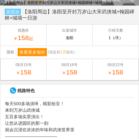
【洛阳周边】洛阳至开封万岁山大宋武侠城+翰园碑
跟团游
林+城墙一日游
优惠价
出发城市
行程天数
158
洛阳
1（/天）
￥
起
查看更多报价
团期：
(请提前
1天
报名)
08月15号
08月16号
08月22号
158
158
158
￥
￥
￥
线路特色
每天500多场演绎，精彩纷呈！
来到万岁山武侠城
五百多场实景演出！
让您从进园区的那一刻
就会沉浸在浓浓的年味和武侠世界里
————————————