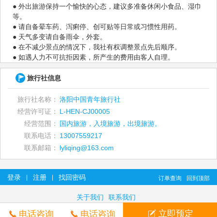
● 外出旅游保持一个愉快的心态，建议多准备休闲小食品、湿巾
等。
● 请自备晕车药、泻痢停、创可贴等日常或习惯性用药。
● 天气多变请自备雨伞，外套。
● 在不减少景点的情况下，我社有权调整景点先后顺序。
● 如遇人力不可抗拒因素，所产生的费用由客人自理。
旅行社信息
旅行社名称：
洛阳中国青年旅行社
经营许可证：
L-HEN-CJ00005
经营范围：
国内旅游，入境旅游，出境旅游。
联系电话：
13007559217
联系邮箱：
lyliqing@163.com
登录
注册
找回密码
|
|
订单查询
回到顶部
关于我们
联系我们
立即预定
电话咨询
电话咨询
©2026 洛阳中国青年旅行社有限责任公司 www.ly51766.net