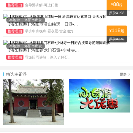
88
¥
起
推荐理由
含导游讲解·可上门接
原价¥198
53100人关注
本地游
|
洛阳市出发
【洛阳旅游】洛阳老君山纯玩一日游-...
118
¥
起
推荐理由
早班中班晚班·看夜景·赏金顶灯
原价¥278
31622人关注
本地游
|
洛阳市出发
【洛阳旅游】洛阳到龙门石窟+少林寺...
推荐理由
导游陪同讲解，深入了解石...
精选主题游
更多