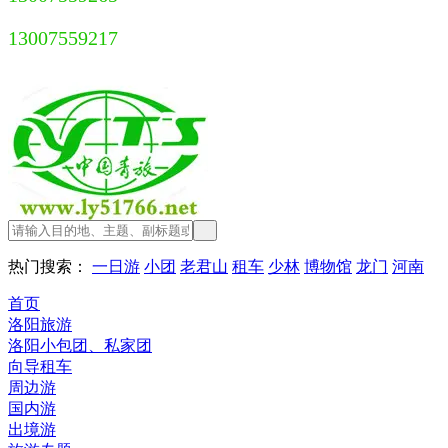
13007559217
热门搜索：
一日游
小团
老君山
租车
少林
博物馆
龙门
河南
首页
洛阳旅游
洛阳小包团、私家团
向导租车
周边游
国内游
出境游