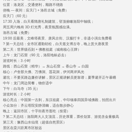
位置：洛龙区，交通便利，顺路不绕路
傍晚 — 夜间：应天门 + 洛邑古城（免费）
应天门（60 元）
17:30 入场，白天看隋唐礼制建筑，登顶俯瞰洛阳中轴线；
周五周六晚有 3D 灯光秀，夜景氛围感拉满。
洛邑古城（免费）
19:00 后最美，文峰塔夜景、唐风古街、汉服打卡，非遗小演出免费看
? 第一天总结：全市区通勤轻松，白天逛文博古寺，晚上赏大唐夜景
第二天：世界级石刻 + 佛教祖庭（城南核心王牌）
上午：龙门石窟（90 元，洛阳地标必去）
游览时长：3 小时
路线：西山石窟（精华）→ 东山石窟 → 香山寺 → 白园
核心：卢舍那大佛、万佛洞、莲花洞，伊河两岸风光
避坑：不要买路边廉价讲解，景区正规讲解员更靠谱；夏季避开正午暴晒
中午：龙门周边简餐，物价适中
下午：白马寺（35 元）
游览时长：2 小时
核心亮点：中国第一古刹，东汉祖庭，中印缅泰四国异域佛殿，拍照出片
小众加分：齐云塔院安静清幽，适合散步静心
晚上：返回市区，十字街夜市逛吃（按需）
? 第二天总结：洛阳两大人文顶流，历史厚重，票价划算、游览含金量极高
第三天：豫西山水仙境（超值自然景区）
景区在栾川距离市区较远