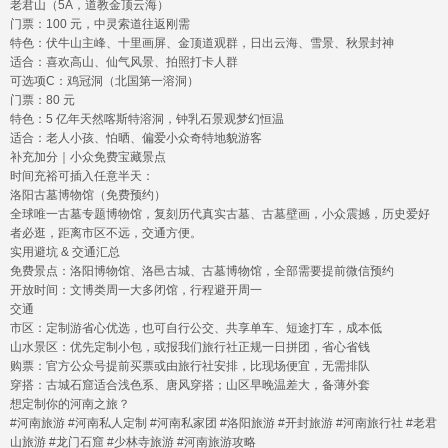
老君山（5A，道教金顶云海）
门票：100 元，中灵索道往返刚需
特色：伏牛山主峰、十里画屏、金顶道观群，日出云海、雪景、秋景封神
适合：喜欢高山、仙气风景、拍照打卡人群
可选项C：鸡冠洞（北国第一溶洞）
门票：80 元
特色：5 亿年天然喀斯特溶洞，钟乳石景观梦幻恒温
适合：老人小孩、怕晒、偏爱小众奇特地貌游客
补充加分｜小众免费宝藏景点
时间充裕可插入任意半天：
洛阳古墓博物馆（免费预约）
全球唯一古墓专题博物馆，复刻历代真实古墓、古墓壁画，小众震撼，历史爱好
者必逛，距离市区不远，交通方便。
实用避坑 & 交通汇总
免费景点：洛阳博物馆、洛邑古城、古墓博物馆，全部需要提前微信预约
开放时间：文博类周一大多闭馆，行程避开周一
交通
市区：定制游省心优选，也可自行公交、共享单车、短途打车，成本低
山水景区：优先定制小包，或报我们旅行社正规一日拼团，省心省钱
购票：官方公众号提前买票或由旅行社安排，比现场便宜，无需排队
穿搭：古城石窟适合浅色系、唐风穿搭；山区早晚温差大，备薄外套
想定制你的河南之旅？
#河南旅游 #河南私人定制 #河南私家团 #洛阳旅游 #开封旅游 #河南旅行社 #老君
山旅游 #龙门石窟 #少林寺旅游 #河南旅游攻略