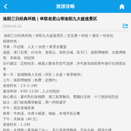
旅游攻略
洛阳三日经典环线｜串联老君山等洛阳九大超值景区
2026-04-22
洛阳三日经典环线｜串联九大超值景区｜含交通 + 时段 + 避坑 + 性价比
线路特色：
节奏：不赶路、人文 + 自然 + 夜景全覆盖
涵盖：龙门石窟、白马寺、老君山、洛邑古城、应天门、洛阳博物馆、古墓博物
馆、关林庙、鸡冠洞
出行建议：定制包车，根据人数各车型可选择，亦可参加洛阳青年旅行社拼团业
务
第一天：老城隋唐人文线（市区｜古迹 + 夜景精华）
上午：洛阳博物馆（免费，必预约）
游览时长：1.5–2 小时
最佳时段：9:00–11:00，人少光线好
核心看点：夏代乳钉纹铜爵、唐三彩黑釉马、曹魏白玉杯，十三朝浓缩历史
贴士：进门租免费讲解器，周一闭馆避开
中午：就近老城美食
推荐：牛肉汤、水席小碗菜、锅贴，本地平价正餐
下午：关林庙（40 元）
游览时长：1 小时
特色：全球唯一冢庙林三合一，关公首级埋葬地，千年古柏、明清古建