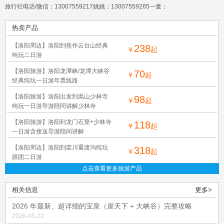
旅行社电话/微信：13007559217姚姚；13007559265一童；
热卖产品
【洛阳周边】洛阳到焦作云台山经典
238
￥
起
纯玩二日游
【洛阳旅游】洛阳龙潭峡/龙潭大峡谷
70
￥
起
经典纯玩一日游年票线路
【洛阳旅游】洛阳出发到嵩山少林寺
98
￥
起
纯玩一日游导游陪同讲解少林寺
【洛阳旅游】洛阳到龙门石窟+少林寺
118
￥
起
一日游含接送导游陪同讲解
【洛阳周边】洛阳到栾川重渡沟纯玩
318
￥
起
跟团二日游
点击查看更多旅游产品
相关信息
更多>
2026 年最新、超详细的宝泉（崖天下 + 大峡谷）完整攻略
2026-05-22