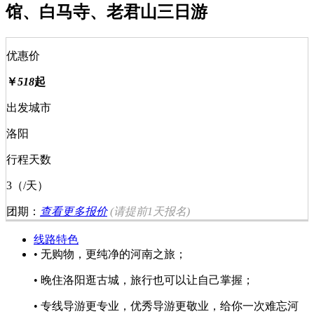
馆、白马寺、老君山三日游
优惠价
￥
518
起
出发城市
洛阳
行程天数
3（/天）
团期：
查看更多报价
(请提前
1天
报名)
线路特色
• 无购物，更纯净的河南之旅；
• 晚住洛阳逛古城，旅行也可以让自己掌握；
• 专线导游更专业，优秀导游更敬业，给你一次难忘河