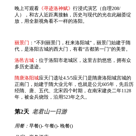
晚上可观看
《寻迹洛神赋》
行浸式演艺（自理208/
人），和古人近距离接触，历史与现代的光在此融荟绽
放，用全新视角看不一样的洛阳。
丽景门
：“不到丽景门，枉来洛阳城”，丽景门始建于隋
代，是洛阳古城的西大门，有着“古都第一门”的美誉。
洛邑古城
：位于洛阳市老城区，这里古韵悠悠，拥有众
多历史遗迹。
隋唐洛阳城
应天门遗址4.5/5应天门是隋唐洛阳城宫城的
正南门，始建于隋大业元年，也就是公元605年，先后历
经隋、唐、五代、北宋四个时期，在南宋建炎二年1128
年，被金兵烧毁，沿用523年之久。
第2天
老君山一日游
用餐：
早餐(
)- 午餐(
)- 晚餐(
)