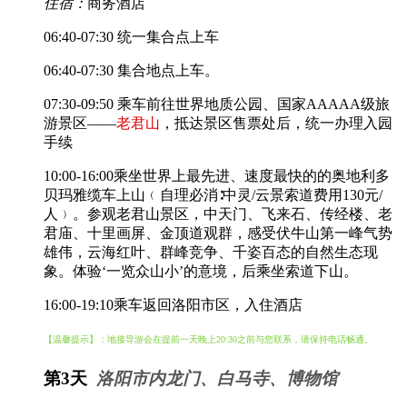
住宿：
商务酒店
06:40-07:30 统一集合点上车
06:40-07:30 集合地点上车。
07:30-09:50 乘车前往世界地质公园、国家AAAAA级旅
游景区——
老君山
，抵达景区售票处后，统一办理入园
手续
10:00-16:00乘坐世界上最先进、速度最快的的奥地利多
贝玛雅缆车上山﹙自理必消∶中灵/云景索道费用130元/
人﹚。参观老君山景区，中天门、飞来石、传经楼、老
君庙、十里画屏、金顶道观群，感受伏牛山第一峰气势
雄伟，云海红叶、群峰竞争、千姿百态的自然生态现
象。体验‘一览众山小’的意境，后乘坐索道下山。
16:00-19:10乘车返回洛阳市区，入住酒店
【温馨提示】：地接导游会在提前一天晚上20:30之前与您联系，请保持电话畅通。
第3天
洛阳市内龙门、白马寺、博物馆