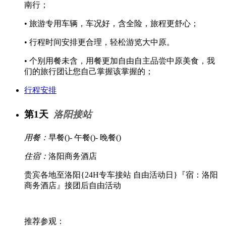
南行；
• 旅游专用车辆，车况好，含全险，旅程更舒心；
• 行程时间安排更合理，轻松游览大中原。
• 个别用餐未含，用餐更加自由自主品尝中原美食，我
们的旅行团让您自己掌握该掌握的；
行程安排
第1天
洛阳接站
用餐：
早餐(
)- 午餐(
)- 晚餐(
)
住宿：
洛阳商务酒店
贵宾各地至洛阳{24H专车接站 自由活动日}『宿：洛阳
商务酒店』接团后自由活动
推荐参观：