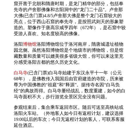
窟开凿于北朝和隋唐时期，是龙门精华的部分，包括奉
先寺的卢舍那佛像和古阳洞中的“龙门二十品”。卢舍那
大佛(已含门票)4.8/5卢舍那大佛是整个龙门石窟较大的
亮点，位于西山石窟的奉先寺，是按照武则天的形象塑
造的。塑像作于唐高宗咸亨四年（672年），是石窟中较
受游人喜欢、知名度较高的佛像。
洛阳
博物馆
洛阳博物馆位于洛河南岸，隋唐城遗址植物
园北侧。虽然洛阳博物馆是个地级市的博物馆，但是馆
藏数量和质量可以媲美很多省级大馆，你可以来这里充
分感受洛阳古都的悠久历史文化。
白马寺
(已含门票)白马寺始建于东汉永平十一年（公元
68年），是佛教传入我国后由官府建造的寺院，历来被
尊为中国佛教的“祖庭”和“释源”。据传寺名因“白马负
经”的典故而得。白马寺屡经战乱，数度重建，如今的白
马寺面积不大，步行游览全景区完全没有问题。
参观结束后，集合乘车返回市区。随后可送至高铁站或
洛阳火车站。（外地客人如今日有返程计划，建议选择
19:00以后的车次；今日无返程计划的客人，可联系客服
延住酒店。