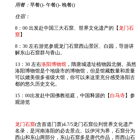
用餐：
早餐(
)- 午餐(
)- 晚餐(
)
住宿：
8：00 出发赴中国三大石窟、世界文化遗产的【
龙门石
窟
】
8：30 左右游览参观龙门石窟西山景区、白园，导游讲
解东山石窟群与香山。
13：30 左右
洛阳博物馆
，隋唐城遗址植物园北侧。虽然
洛阳博物馆是个地级市的博物馆，但是馆藏数量和质量
可以媲美很多省级大馆，你可以来这里充分感受洛阳古
都的悠久历史文化。
15：00出发赴中国佛教祖庭，中国释源的【
白马寺
】参
观游览
龙门石窟
(含首道门票)4.7/5龙门石窟位列世界文化遗产
名录，是河南洛阳的必去景点。以伊河为界，石窟分为
西山和东山两部分，东山石窟多是唐代作品，而西山石