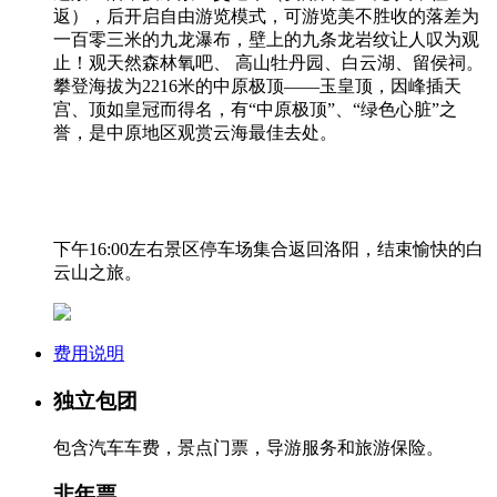
返），后开启自由游览模式，可游览美不胜收的落差为
一百零三米的九龙瀑布，壁上的九条龙岩纹让人叹为观
止！观天然森林氧吧、 高山牡丹园、白云湖、留侯祠。
攀登海拔为2216米的中原极顶——玉皇顶，因峰插天
宫、顶如皇冠而得名，有“中原极顶”、“绿色心脏”之
誉，是中原地区观赏云海最佳去处。
下午16:00左右景区停车场集合返回洛阳，结束愉快的白
云山之旅。
费用说明
独立包团
包含汽车车费，景点门票，导游服务和旅游保险。
非年票