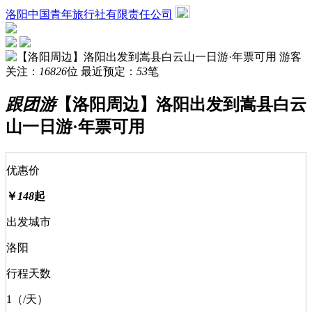
洛阳中国青年旅行社有限责任公司
游客
关注：
16826
位
最近预定：
53
笔
跟团游
【洛阳周边】洛阳出发到嵩县白云
山一日游·年票可用
优惠价
￥
148
起
出发城市
洛阳
行程天数
1（/天）