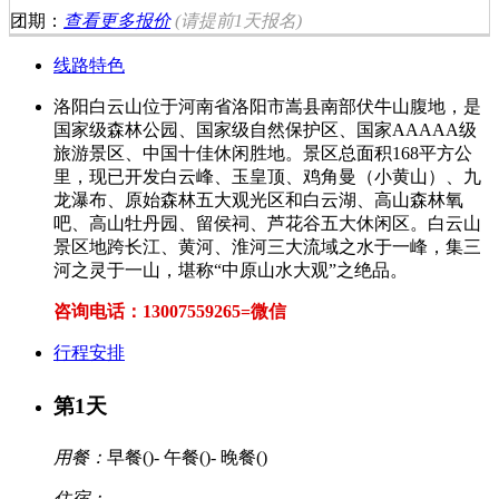
团期：
查看更多报价
(请提前
1天
报名)
线路特色
洛阳白云山位于河南省洛阳市嵩县南部伏牛山腹地，是
国家级森林公园、国家级自然保护区、国家AAAAA级
旅游景区、中国十佳休闲胜地。景区总面积168平方公
里，现已开发白云峰、玉皇顶、鸡角曼（小黄山）、九
龙瀑布、原始森林五大观光区和白云湖、高山森林氧
吧、高山牡丹园、留侯祠、芦花谷五大休闲区。白云山
景区地跨长江、黄河、淮河三大流域之水于一峰，集三
河之灵于一山，堪称“中原山水大观”之绝品。
咨询电话：13007559265=微信
行程安排
第1天
用餐：
早餐(
)- 午餐(
)- 晚餐(
)
住宿：