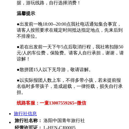
据，游玩线路，自行选择消费！
温馨提示
●出发前一晚18:00--20:00点我社电话通知集合事宜，
请客人按照要求在规定时间抵达指定地点，先来后到
不排座位。
●若在出发前一天下午5点后取消行程，我社将扣除50
元/人的车位费，保险费。请客人自行承担，谢谢，请
谅解！
●散拼团15人以下无导游，敬请谅解。
●以实际报团人数上车，不得多带小孩，若未提前报
名临时多带孩子，造成超载，一律拒载，损失自行承
担。
线路客服：一童13007559265=微信
旅行社信息
旅行社名称：
洛阳中国青年旅行社
经营许可证：
L-HEN-CJ00005