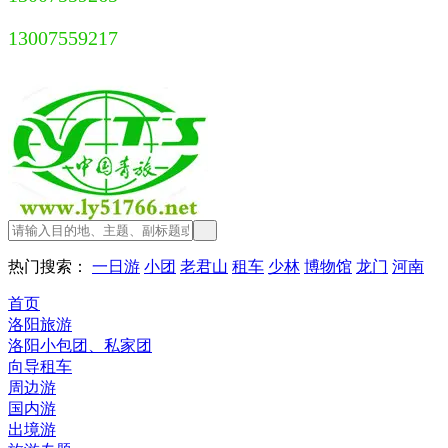
13007559217
热门搜索：
一日游
小团
老君山
租车
少林
博物馆
龙门
河南
首页
洛阳旅游
洛阳小包团、私家团
向导租车
周边游
国内游
出境游