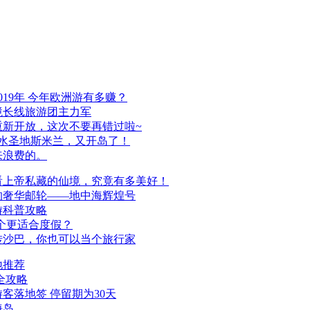
19年 今年欧洲游有多赚？
境长线旅游团主力军
重新开放，这次不要再错过啦~
潜水圣地斯米兰，又开岛了！
来浪费的。
看上帝私藏的仙境，究竟有多美好！
的奢华邮轮——地中海辉煌号
游科普攻略
个更适合度假？
转沙巴，你也可以当个旅行家
地推荐
全攻略
客落地签 停留期为30天
海岛