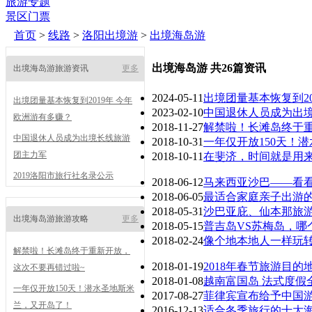
旅游专题
景区门票
首页
>
线路
>
洛阳出境游
>
出境海岛游
出境海岛游 共26篇资讯
出境海岛游旅游资讯
更多
2024-05-11
出境团量基本恢复到20
出境团量基本恢复到2019年 今年
2023-02-10
中国退休人员成为出
欧洲游有多赚？
2018-11-27
解禁啦！长滩岛终于
中国退休人员成为出境长线旅游
2018-10-31
一年仅开放150天！
团主力军
2018-10-11
在斐济，时间就是用
2019洛阳市旅行社名录公示
2018-06-12
马来西亚沙巴——看
2018-06-05
最适合家庭亲子出游
2018-05-31
沙巴亚庇、仙本那旅
出境海岛游旅游攻略
更多
2018-05-15
普吉岛VS苏梅岛，哪
2018-02-24
像个地本地人一样玩
解禁啦！长滩岛终于重新开放，
2018-01-19
2018年春节旅游目的
这次不要再错过啦~
2018-01-08
越南富国岛 法式度假
一年仅开放150天！潜水圣地斯米
2017-08-27
菲律宾宣布给予中国游
兰，又开岛了！
2016-12-13
适合冬季旅行的十大