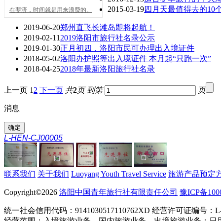
2015-03-19
四月天最值得去的10
在斐济，时间就是用来浪费的。
2019-06-20
郑州直飞长滩岛即将起航！
2019-02-11
2019洛阳市旅行社名录公示
2019-01-30
正月初四，洛阳市民可办理出入境证件
2018-05-02
洛阳办护照等出入境证件 本月起“只跑一次”
2018-04-25
2018年最新洛阳旅行社名录
上一页
1
2
下一页
共
2
页
到第
页
消息
L-HEN-CJ00005
联系我们
关于我们
Luoyang Youth Travel Service
旅游产品预定
Copyright©2026
洛阳中国青年旅行社有限责任公司
豫ICP备100
统一社会信用代码：9141030517110762XD 经营许可证编号：L-HE
经营范围：入境旅游业务、国内旅游业务、出境旅游业务；日